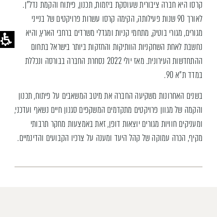
קרסו היא חברה ציבורית שעוסקת ביזמות, תכנון, פיתוח והקמת נדל"ן.
לאורך 90 שנות פעילותה, הקימה קרסו עשרות פרויקטים של בנייני
מגורים, מגורי בוטיק, מתחמי קניות ומגדלי משרדים ברחבי הארץ, והיא
נחשבת לאחת השחקניות הוותיקות והחזקות ביותר בישראל בתחום
ההתחדשות העירונית. מאז יולי 2022 נסחרת החברה בבורסה ונכללת
במדד ת"א 90.
בשנים האחרונות משקיעה החברה את מיטב המשאבים על פיתוח, תכנון
והקמה של מגוון פרויקטים מתקדמים המשקפים סגנון חיים נשאף ועדכני,
ומעניקים חוויות מגורים יוצאות דופן, זאת באמצעות מחקר תרבותי
מקיף, הכרה עמוקה של קהל היעד ומענה על צרכיו הקבועים והדינמיים.