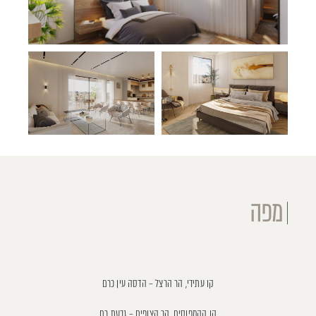
מפה
קו עתידי, הר הרצל – הדסה עין כרם
קו הקמפוסים, הר הצופים – גבעת רם