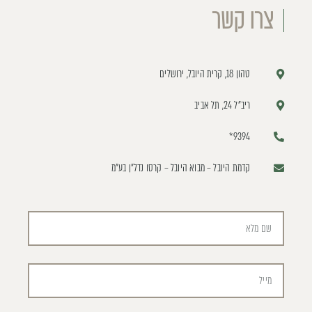
צרו קשר
עבור
לאזור
טהון 18, קרית היובל, ירושלים
הבא
ריב"ל 24, תל אביב
9394*
קדמת היובל – מבוא היובל – קרסו נדל"ן בע"מ