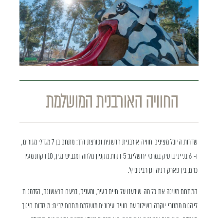
החוויה האורבנית המושלמת
שדרות היובל מציגים חוויה אורבנית חדשנית ופורצת דרך: מתחם בן 7 מגדלי מגורים,
ו- 6 בנייני בוטיק במרכז ירושלים: 5 דקות מקניון מלחה ומכביש בגין, 10 דקות מעין
כרם, בין פארק דניה וגן רבינוביץ'.
המתחם משנה את כל מה שידענו על חיים בעיר, ומעניק, בפעם הראשונה, הזדמנות
ליהנות ממגורי יוקרה בשילוב עם חוויה עירונית מושלמת מתחת לבית: מוסדות חינוך