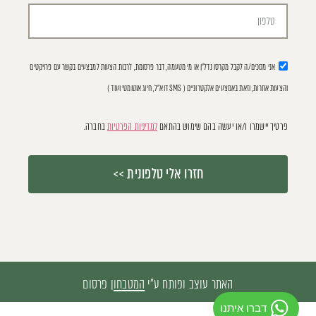
אני מסכים/ה לקבל מקרסו נדל"ן או מי מטעמה, דבר פרסומת, לרבות הצעות למבצעים בקשר עם פרויקטים
והצעות אחרות, וזאת באמצעים אלקטרוניים ( SMS דוא"ל, חיוג אוטומטי ועוד )
פרטיך יישמרו ו/או יעשה בהם שימוש בהתאם
למדיניות הפרטיות
בחברה.
חזרו אלי טלפונית >>
האתר עוצב ופותח ע"י
המטבחון
פרסום
דברו איתנו