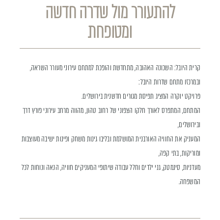
להתעורר מול שדרה חדשה
ומטופחת
קרית
היובל
:
השכונה
האהובה
,
מתחדשת
והופכת
למתחם
עירוני
מעורר
השראה
,
ובמרכזו
מתחם
שדרות
היובל
:
פרויקט
יוקרה
המציג
תפיסת
מגורים
חדשנית
בירושלים
.
המתחם
,
המתפרס
לאורך
חלקו
הצפוני
של
רחוב
טהון
,
מהווה
מרחב
עירוני
פורץ
דרך
ובירושלים
,
המעניק
את
החוויה
האורבנית
המושלמת
ובליבו
גינות
משחק
ופינות
ישיבה
מעוצבות
ומוריקות
,
בתי
קפה
,
מעדניות
,
סינמטק
,
גני
ילדים
וחלל
עבודה
שיתופי
המעניקים
חוויה
,
הנאה
ונוחות
לכל
המשפחה
.